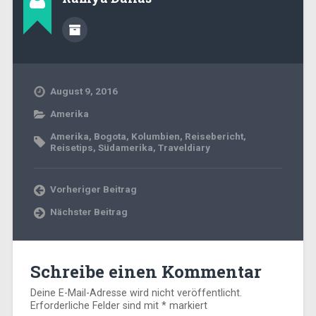
August 9, 2016
Amerika
Amerika
,
Bogota
,
Kolumbien
,
Reisebericht
,
Reisetips
,
Südamerika
,
Traveldiary
Vorheriger Beitrag
Nächster Beitrag
Schreibe einen Kommentar
Deine E-Mail-Adresse wird nicht veröffentlicht.
Erforderliche Felder sind mit
*
markiert